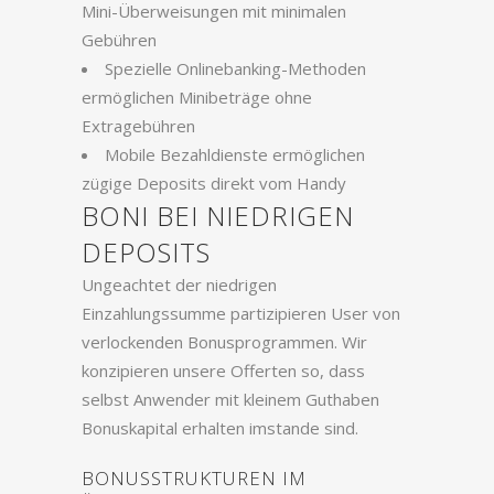
Mini-Überweisungen mit minimalen
Gebühren
Spezielle Onlinebanking-Methoden
ermöglichen Minibeträge ohne
Extragebühren
Mobile Bezahldienste ermöglichen
zügige Deposits direkt vom Handy
BONI BEI NIEDRIGEN
DEPOSITS
Ungeachtet der niedrigen
Einzahlungssumme partizipieren User von
verlockenden Bonusprogrammen. Wir
konzipieren unsere Offerten so, dass
selbst Anwender mit kleinem Guthaben
Bonuskapital erhalten imstande sind.
BONUSSTRUKTUREN IM