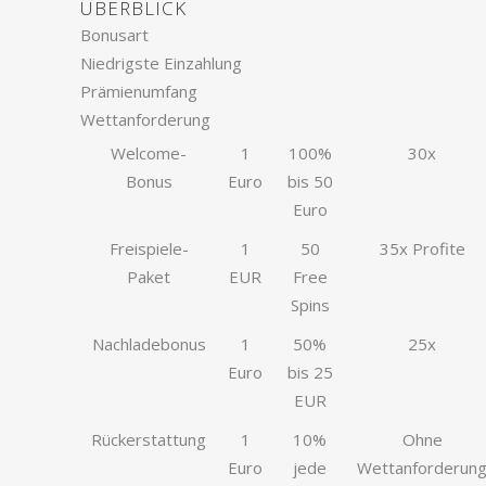
ÜBERBLICK
Bonusart
Niedrigste Einzahlung
Prämienumfang
Wettanforderung
Welcome-
1
100%
30x
Bonus
Euro
bis 50
Euro
Freispiele-
1
50
35x Profite
Paket
EUR
Free
Spins
Nachladebonus
1
50%
25x
Euro
bis 25
EUR
Rückerstattung
1
10%
Ohne
Euro
jede
Wettanforderun