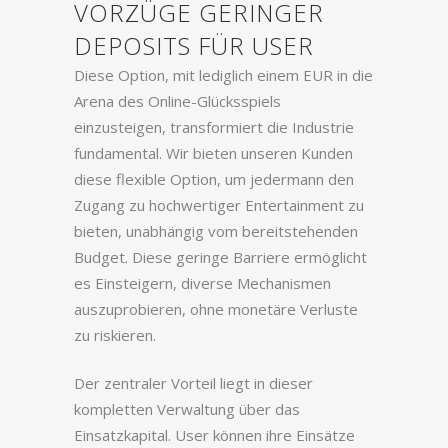
VORZÜGE GERINGER
DEPOSITS FÜR USER
Diese Option, mit lediglich einem EUR in die
Arena des Online-Glücksspiels
einzusteigen, transformiert die Industrie
fundamental. Wir bieten unseren Kunden
diese flexible Option, um jedermann den
Zugang zu hochwertiger Entertainment zu
bieten, unabhängig vom bereitstehenden
Budget. Diese geringe Barriere ermöglicht
es Einsteigern, diverse Mechanismen
auszuprobieren, ohne monetäre Verluste
zu riskieren.
Der zentraler Vorteil liegt in dieser
kompletten Verwaltung über das
Einsatzkapital. User können ihre Einsätze