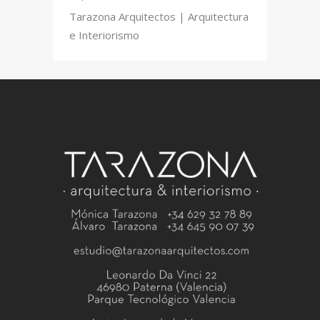
Tarazona Arquitectos | Arquitectura
e Interiorismo