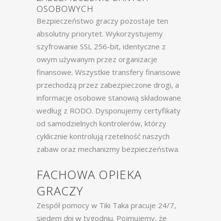
OSOBOWYCH
Bezpieczeństwo graczy pozostaje ten
absolutny priorytet. Wykorzystujemy
szyfrowanie SSL 256-bit, identyczne z
owym używanym przez organizacje
finansowe. Wszystkie transfery finansowe
przechodzą przez zabezpieczone drogi, a
informacje osobowe stanowią składowane
według z RODO. Dysponujemy certyfikaty
od samodzielnych kontrolerów, którzy
cyklicznie kontrolują rzetelność naszych
zabaw oraz mechanizmy bezpieczeństwa.
FACHOWA OPIEKA
GRACZY
Zespół pomocy w Tiki Taka pracuje 24/7,
siedem dni w tygodniu. Pojmujemy, że