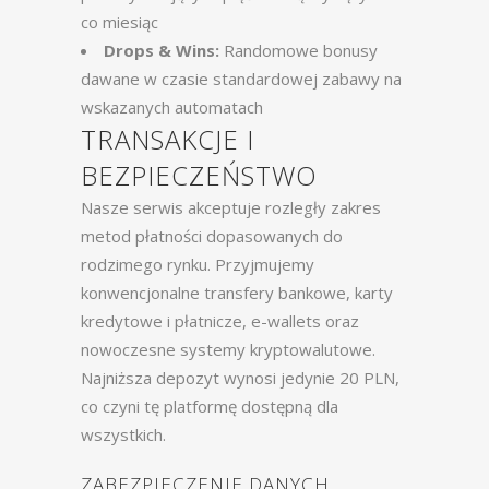
co miesiąc
Drops & Wins:
Randomowe bonusy
dawane w czasie standardowej zabawy na
wskazanych automatach
TRANSAKCJE I
BEZPIECZEŃSTWO
Nasze serwis akceptuje rozległy zakres
metod płatności dopasowanych do
rodzimego rynku. Przyjmujemy
konwencjonalne transfery bankowe, karty
kredytowe i płatnicze, e-wallets oraz
nowoczesne systemy kryptowalutowe.
Najniższa depozyt wynosi jedynie 20 PLN,
co czyni tę platformę dostępną dla
wszystkich.
ZABEZPIECZENIE DANYCH