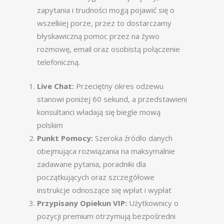
zapytania i trudności mogą pojawić się o
wszelkiej porze, przez to dostarczamy
błyskawiczną pomoc przez na żywo
rozmowę, email oraz osobistą połączenie
telefoniczną.
Live Chat:
Przeciętny okres odzewu
stanowi poniżej 60 sekund, a przedstawieni
konsultanci władają się biegle mową
polskim
Punkt Pomocy:
Szeroka źródło danych
obejmująca rozwiązania na maksymalnie
zadawane pytania, poradniki dla
początkujących oraz szczegółowe
instrukcje odnoszące się wpłat i wypłat
Przypisany Opiekun VIP:
Użytkownicy o
pozycji premium otrzymują bezpośredni