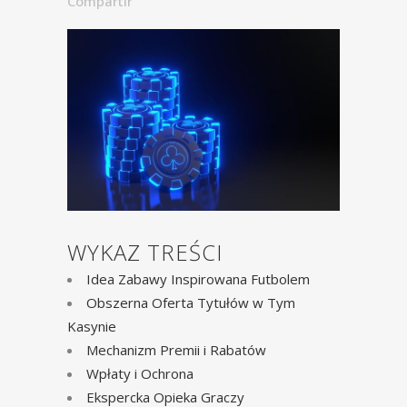
Compartir
WYKAZ TREŚCI
Idea Zabawy Inspirowana Futbolem
Obszerna Oferta Tytułów w Tym
Kasynie
Mechanizm Premii i Rabatów
Wpłaty i Ochrona
Ekspercka Opieka Graczy