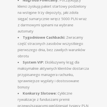
klienci zyskują pakiet startowy podzielony
na wstępne trzy depozyty, jaki zdoła
sięgać sumarycznie wręcz 5000 PLN wraz
z darmowymi spinami na wybrane
automaty
Tygodniowe Cashbacki:
Zwracamy
część straconych zasobów wszystkiego
pierwszego dnia, bez zawilych warunków
obrotu
System VIP:
Ekskluzywny krąg dla
maksymalnie aktywnych klientów dostarcza
przypisanego managera rachunku,
sprawniejsze wypłaty i dostosowane
bonusy
Konkursy Slotowe:
Cykliczne
rywalizacje z funduszami premii
przewyższającymi pięćdziesiąt tysięcy PLN