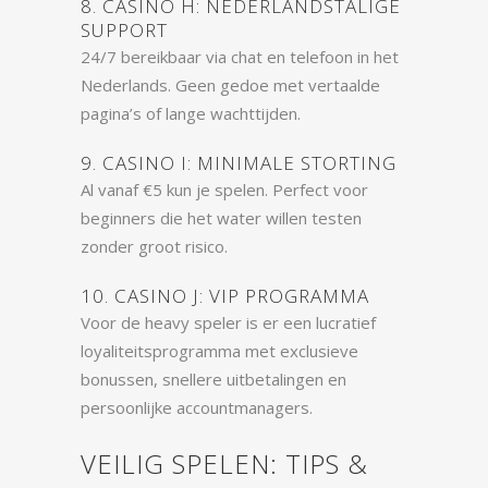
8. CASINO H: NEDERLANDSTALIGE
SUPPORT
24/7 bereikbaar via chat en telefoon in het
Nederlands. Geen gedoe met vertaalde
pagina’s of lange wachttijden.
9. CASINO I: MINIMALE STORTING
Al vanaf €5 kun je spelen. Perfect voor
beginners die het water willen testen
zonder groot risico.
10. CASINO J: VIP PROGRAMMA
Voor de heavy speler is er een lucratief
loyaliteitsprogramma met exclusieve
bonussen, snellere uitbetalingen en
persoonlijke accountmanagers.
VEILIG SPELEN: TIPS &