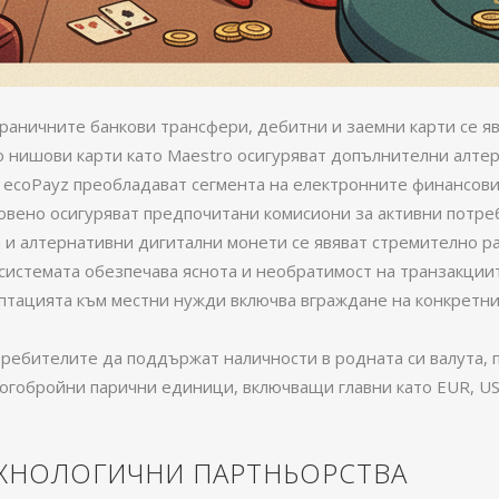
раничните банкови трансфери, дебитни и заемни карти се явя
о нишови карти като Maestro осигуряват допълнителни алтер
er и ecoPayz преобладават сегмента на електронните финансо
овено осигуряват предпочитани комисиони за активни потре
um и алтернативни дигитални монети се явяват стремително р
 системата обезпечава яснота и необратимост на транзакции
тацията към местни нужди включва вграждане на конкретни с
ебителите да поддържат наличности в родната си валута, п
обройни парични единици, включващи главни като EUR, USD,
ЕХНОЛОГИЧНИ ПАРТНЬОРСТВА