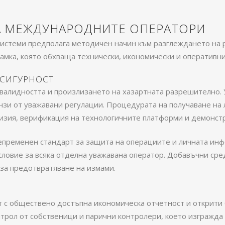
НА МЕЖДУНАРОДНИТЕ ОПЕРАТОРИ
истеми предполага методичен начин към разглеждането на 
рамка, която обхваща технически, икономически и оперативни
 СИГУРНОСТ
 валидността и произлизането на хазартната разрешително.
зи от уважавани регулации. Процедурата на получаване на л
изия, верификация на технологичните платформи и демонстр
ременен стандарт за защита на операциите и личната инфо
словие за всяка отделна уважавана оператор. Добавъчни ср
за предотвратяване на измами.
с обществено достъпна икономическа отчетност и открити 
нтрол от собственици и парични контролери, което изгражда 