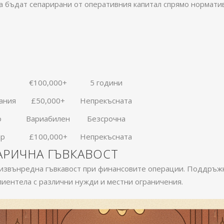
а бъдат сепарирани от оперативния капитал спрямо нормати
€100,000+
5 години
ания
£50,000+
Непрекъсната
о
Вариабилен
Безсрочна
ар
£100,000+
Непрекъсната
АРИЧНА ГЪВКАВОСТ
 извънредна гъвкавост при финансовите операции. Поддръж
лиентела с различни нужди и местни ограничения.