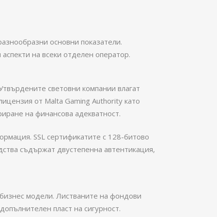
разнообразни основни показатели.
 аспекти на всеки отделен оператор.
 Утвърдените световни компании влагат
ицензия от Malta Gaming Authority като
иране на финансова адекватност.
рмация. SSL сертификатите с 128-битово
едства съдържат двустепенна автентикация,
бизнес модели. Листваните на фондови
допълнителен пласт на сигурност.