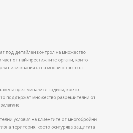
ат под детайлен контрол на множество
са част от най-престижните органи, които
ърлят изискванията на мнозинството от
тавени през миналите години, което
оито поддържат множество разрешителни от
залагане.
ителни условия на клиентите от многобройни
тивна територия, което осигурява защитата