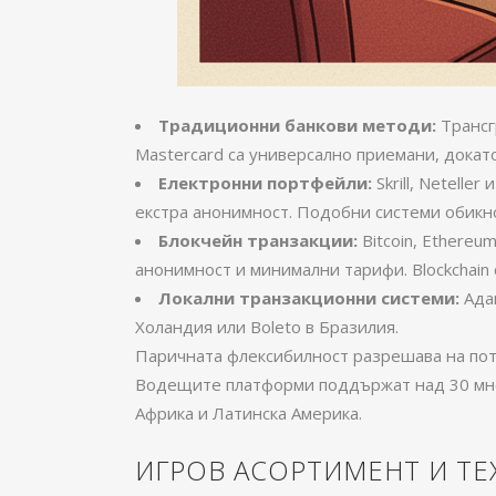
Традиционни банкови методи:
Трансг
Mastercard са универсално приемани, докат
Електронни портфейли:
Skrill, Netell
екстра анонимност. Подобни системи обикн
Блокчейн транзакции:
Bitcoin, Ethere
анонимност и минимални тарифи. Blockchain
Локални транзакционни системи:
Адап
Холандия или Boleto в Бразилия.
Паричната флексибилност разрешава на потр
Водещите платформи поддържат над 30 мног
Африка и Латинска Америка.
ИГРОВ АСОРТИМЕНТ И Т