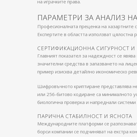
на играчките права.
ПАРАМЕТРИ ЗА АНАЛИЗ 
Професионалната преценка на хазартните с
Експертите в областта използват цялостна 
СЕРТИФИКАЦИОННА СИГУРНОСТ И
Главният показател за надеждност се явява
значителни средства в запазването на лицен
пример изисква детайлно икономическо рев
Шифровъчното криптиране представлява неп
или 256-битово кодиране са минималното у
биологична проверка и напреднали системи 
ПАРИЧНА СТАБИЛНОСТ И ЯСНОТА
Международните платформи се разпознават 
борси компании се подчиняват на екстра ко