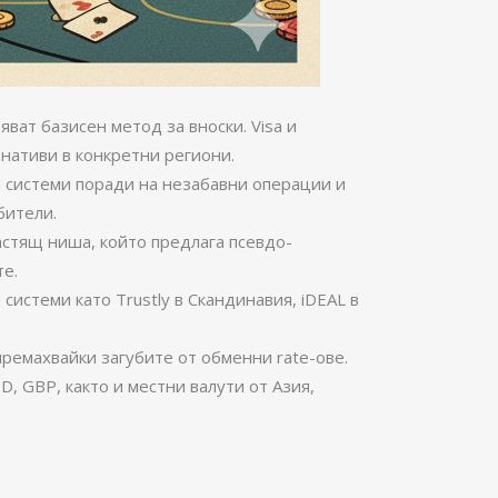
ват базисен метод за вноски. Visa и
нативи в конкретни региони.
ви системи поради на незабавни операции и
бители.
астящ ниша, който предлага псевдо-
те.
истеми като Trustly в Скандинавия, iDEAL в
ремахвайки загубите от обменни rate-ове.
 GBP, както и местни валути от Азия,