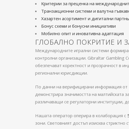
Критерии за преценка на международни
Транзакционни системи и валутна гъвкав
Хазартен асортимент и дигитални партн
Бонус схеми и бонусни инициативи
Мобилно опит и иновативна адаптация
ГЛОБАЛНО ПОКРИТИЕ И 
Международните игрални системи формират 
контролни организации. Gibraltar Gambling C
обезпечават коректност и прозрачност в ин
регионални юрисдикции.
По данни на верифицирани информация от Ma
демонстрира значимостта на малтийската з
различаващи се регулаторни институции, до
Нашата оператор оперира в колаборация с
зони. Световният достъп изисква стриктно 