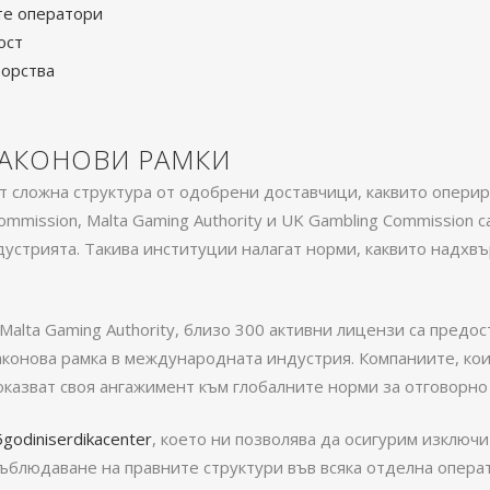
те оператори
ост
ьорства
ЗАКОНОВИ РАМКИ
сложна структура от одобрени доставчици, каквито оперир
ommission, Malta Gaming Authority и UK Gambling Commission 
дустрията. Такива институции налагат норми, каквито надхв
lta Gaming Authority, близо 300 активни лицензи са предос
аконова рамка в международната индустрия. Компаниите, к
казват своя ангажимент към глобалните норми за отговорно 
5godiniserdikacenter
, което ни позволява да осигурим изключ
съблюдаване на правните структури във всяка отделна опера