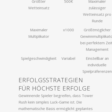
Größter
500€
Maximaler
Wetteinsatz
zulässiger
Wetteinsatz pro
Runde
Maximaler
x1000
Größtmöglicher
Multiplikator
Gewinnmultiplikat
bei perfektem Zei
Management
Spielgeschwindigkeit
Variabel
Einstellbar an
individuelle
Spielpräferenzen
ERFOLGSSTRATEGIEN
FÜR HÖCHSTE ERFOLGE
Gewinnende Spieler begreifen, dass Tower
Rush kein simples Luck-Game ist. Die
mathematische Basis ermöglicht geplantes