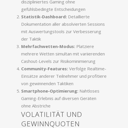
diszipliniertes Gaming ohne
gefühlsbedingte Entscheidungen
Statistik-Dashboard:
Detaillierte
Dokumentation aller absolvierten Sessions
mit Auswertungstools zur Verbesserung
der Taktik
Mehrfachwetten-Modus:
Platziere
mehrere Wetten simultan mit variierenden
Cashout-Levels zur Risikominimierung
Community-Features:
Verfolge Realtime-
Einsätze anderer Teilnehmer und profitiere
von gewinnenden Taktiken
Smartphone-Optimierung:
Nahtloses
Gaming-Erlebnis auf diversen Geräten
ohne Abstriche
VOLATILITÄT UND
GEWINNQUOTEN