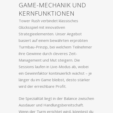
GAME-MECHANIK UND
KERNFUNKTIONEN
Tower Rush verbindet klassisches
Glücksspiel mit innovativen
Strategieelementen. Unser Angebot
basiert auf einem bewährten erprobten
Turmbau-Prinzip, bei welchem Teilnehmer
ihre Gewinne durch cleveres Zeit-
Management und Mut steigern. Die
Sessions laufen in Live-Modus ab, wobei
ein Gewinnfaktor kontinuierlich wächst – je
länger du im Game bleibst, desto stärker
wird der erreichbare Profit.
Die Spezialität liegt in der Balance zwischen
Ausdauer und Handlungsbereitschaft.
Wenn der Turm errichtet wird, könntest du