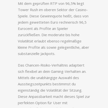
Mit dem geprüften RTP von 96,5% liegt
Tower Rush im oberen Sektor der Casino-
Spiele. Diese Gewinnquote heißt, dass von
jedem gewetteten Euro rechnerisch 96,5
Eurocent als Profite an Spieler
zurückfließen. Die moderate bis hohe
Volatilität erlaubt ebenso regelmäßige
kleine Profite als sowie gelegentliche, aber
substanzielle Jackpots.
Das Chancen-Risiko-Verhältnis adaptiert
sich flexibel an dein Gaming-Verhalten an.
Mittels die unabhängige Auswahl des
Ausstiegszeitpunkts bestimmst du
eigenständig die Volatilität der Sitzung.
Diese Anpassbarkeit macht dieses Spiel zur
perfekten Option für User mit