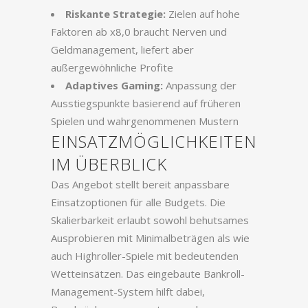
Riskante Strategie:
Zielen auf hohe
Faktoren ab x8,0 braucht Nerven und
Geldmanagement, liefert aber
außergewöhnliche Profite
Adaptives Gaming:
Anpassung der
Ausstiegspunkte basierend auf früheren
Spielen und wahrgenommenen Mustern
EINSATZMÖGLICHKEITEN
IM ÜBERBLICK
Das Angebot stellt bereit anpassbare
Einsatzoptionen für alle Budgets. Die
Skalierbarkeit erlaubt sowohl behutsames
Ausprobieren mit Minimalbeträgen als wie
auch Highroller-Spiele mit bedeutenden
Wetteinsätzen. Das eingebaute Bankroll-
Management-System hilft dabei,