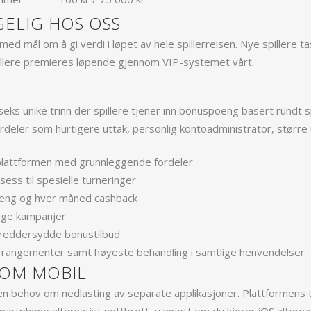
ELIG HOS OSS
d mål om å gi verdi i løpet av hele spillerreisen. Nye spillere 
illere premieres løpende gjennom VIP-systemet vårt.
eks unike trinn der spillere tjener inn bonuspoeng basert rundt spi
 fordeler som hurtigere uttak, personlig kontoadministrator, større
 plattformen med grunnleggende fordeler
ss til spesielle turneringer
eng og hver måned cashback
lige kampanjer
kreddersydde bonustilbud
rrangementer samt høyeste behandling i samtlige henvendelser
NOM MOBIL
en behov om nedlasting av separate applikasjoner. Plattformens t