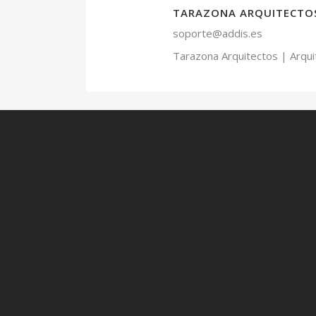
TARAZONA ARQUITECTO
soporte@addis.es
Tarazona Arquitectos | Arqui