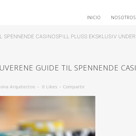
INICIO
NOSOTROS
IL SPENNENDE CASINOSPILL PLUSS EKSKLUSIV UNDE
UVERENE GUIDE TIL SPENNENDE CASI
ona Arquitectos
0
Likes
Compartir