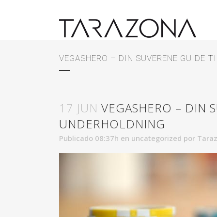
VEGASHERO – DIN SUVERENE GUIDE T
17 JUN
VEGASHERO – DIN S
UNDERHOLDNING
Publicado 08:37h
en
uncategorized
por
Taraz