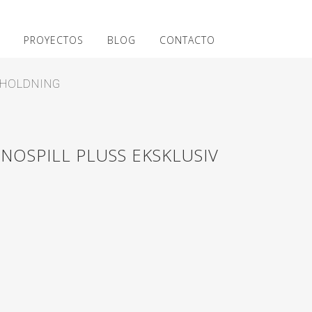
PROYECTOS
BLOG
CONTACTO
RHOLDNING
NOSPILL PLUSS EKSKLUSIV