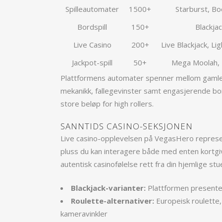
Spilleautomater
1500+
Starburst, B
Bordspill
150+
Blackja
Live Casino
200+
Live Blackjack, L
Jackpot-spill
50+
Mega Moolah, D
Plattformens automater spenner mellom gamle
mekanikk, fallegevinster samt engasjerende bon
store beløp for high rollers.
SANNTIDS CASINO-SEKSJONEN
Live casino-opplevelsen på VegasHero represen
pluss du kan interagere både med enten kortgiv
autentisk casinofølelse rett fra din hjemlige stu
Blackjack-varianter:
Plattformen presentere
Roulette-alternativer:
Europeisk roulette, 
kameravinkler