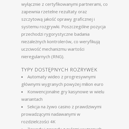
wyłącznie z certyfikowanymi partnerami, co
zapewnia rzetelne rezultaty oraz
szczytową jakość oprawy graficznej i
systemu rozgrywki. Poszczególne pozycja
przechodzi rygorystyczne badania
niezależnych kontrolerów, co weryfikują
uczciwość mechanizmu wartości
nieregularnych (RNG).
TYPY DOSTĘPNYCH ROZRYWEK
Automaty wideo z progresywnymi
głównymi wygranych powyżej milion euro
Konwencjonalne gry kasynowe w wielu
wariantach
Sekcja na żywo casino z prawdziwymi
prowadzącymi nadawanymi w
rozdzielczości 4K