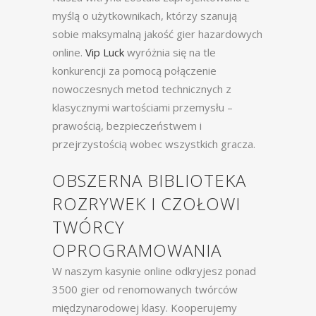
myślą o użytkownikach, którzy szanują
sobie maksymalną jakość gier hazardowych
online.
Vip Luck
wyróżnia się na tle
konkurencji za pomocą połączenie
nowoczesnych metod technicznych z
klasycznymi wartościami przemysłu –
prawością, bezpieczeństwem i
przejrzystością wobec wszystkich gracza.
OBSZERNA BIBLIOTEKA
ROZRYWEK I CZOŁOWI
TWÓRCY
OPROGRAMOWANIA
W naszym kasynie online odkryjesz ponad
3500 gier od renomowanych twórców
międzynarodowej klasy. Kooperujemy