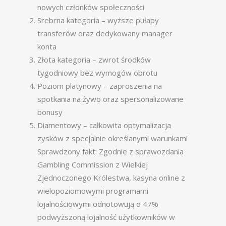
nowych członków społeczności
Srebrna kategoria – wyższe pułapy
transferów oraz dedykowany manager
konta
Złota kategoria – zwrot środków
tygodniowy bez wymogów obrotu
Poziom platynowy – zaproszenia na
spotkania na żywo oraz spersonalizowane
bonusy
Diamentowy – całkowita optymalizacja
zysków z specjalnie określanymi warunkami
Sprawdzony fakt: Zgodnie z sprawozdania
Gambling Commission z Wielkiej
Zjednoczonego Królestwa, kasyna online z
wielopoziomowymi programami
lojalnościowymi odnotowują o 47%
podwyższoną lojalność użytkowników w