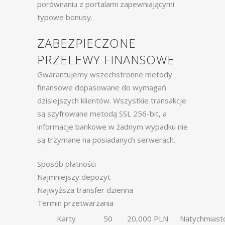
porównaniu z portalami zapewniającymi
typowe bonusy.
ZABEZPIECZONE
PRZELEWY FINANSOWE
Gwarantujemy wszechstronne metody
finansowe dopasowane do wymagań
dzisiejszych klientów. Wszystkie transakcje
są szyfrowane metodą SSL 256-bit, a
informacje bankowe w żadnym wypadku nie
są trzymane na posiadanych serwerach.
Sposób płatności
Najmniejszy depozyt
Najwyższa transfer dzienna
Termin przetwarzania
Karty
50
20,000 PLN
Natychmias