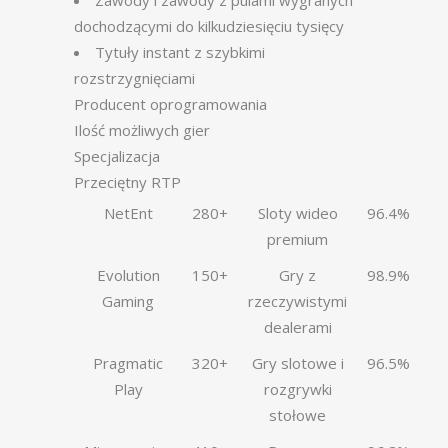
Zawody i zawody z pulami wygranych
dochodzącymi do kilkudziesięciu tysięcy
Tytuły instant z szybkimi
rozstrzygnięciami
Producent oprogramowania
Ilość możliwych gier
Specjalizacja
Przeciętny RTP
NetEnt
280+
Sloty wideo
96.4%
premium
Evolution
150+
Gry z
98.9%
Gaming
rzeczywistymi
dealerami
Pragmatic
320+
Gry slotowe i
96.5%
Play
rozgrywki
stołowe