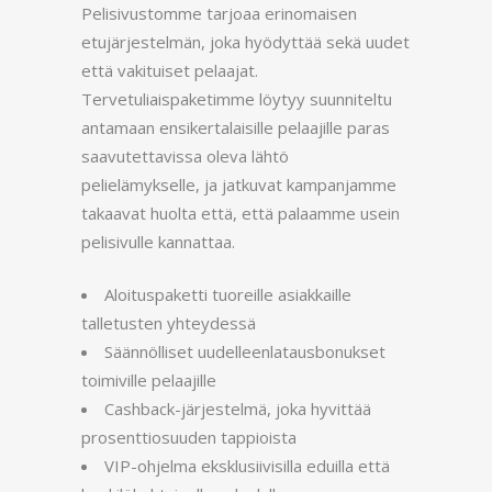
Pelisivustomme tarjoaa erinomaisen
etujärjestelmän, joka hyödyttää sekä uudet
että vakituiset pelaajat.
Tervetuliaispaketimme löytyy suunniteltu
antamaan ensikertalaisille pelaajille paras
saavutettavissa oleva lähtö
pelielämykselle, ja jatkuvat kampanjamme
takaavat huolta että, että palaamme usein
pelisivulle kannattaa.
Aloituspaketti tuoreille asiakkaille
talletusten yhteydessä
Säännölliset uudelleenlatausbonukset
toimiville pelaajille
Cashback-järjestelmä, joka hyvittää
prosenttiosuuden tappioista
VIP-ohjelma eksklusiivisilla eduilla että