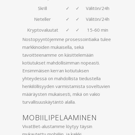
Skrill
✓
✓
Välitön/24h
Neteller
✓
✓
Välitön/24h
Kryptovaluutat
✓
✓
15-60 min
Nostopyyntöjemme prosessointiaika tulee
markkinoiden mukaisella, sekä
tavoitteenamme on käsittelemään
kotiutukset mahdollisimman nopeasti.
Ensimmäisen kerran kotiutuksen
yhteydessä on mahdollista tiedustella
henkilöllisyyden varmistamista soveltuvien
määräysten mukaisesti, mikä on vakio
turvallisuuskäytäntö alalla.
MOBIILIPELAAMINEN
VivatBet-alustamme löytyy täysin
mukautettu mobiiliin, ja kaikki