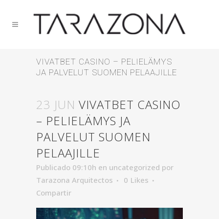
VIVATBET CASINO – PELIELÄMYS
JA PALVELUT SUOMEN PELAAJILLE
23 JUN
VIVATBET CASINO
– PELIELÄMYS JA
PALVELUT SUOMEN
PELAAJILLE
Publicado 09:10h
en
uncategorized
por
Tarazona Arquitectos
0
Likes
Compartir