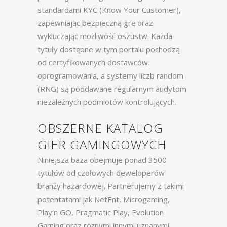
standardami KYC (Know Your Customer),
zapewniając bezpieczną grę oraz
wykluczając możliwość oszustw. Każda
tytuły dostępne w tym portalu pochodzą
od certyfikowanych dostawców
oprogramowania, a systemy liczb random
(RNG) są poddawane regularnym audytom
niezależnych podmiotów kontrolujących.
OBSZERNE KATALOG
GIER GAMINGOWYCH
Niniejsza baza obejmuje ponad 3500
tytułów od czołowych deweloperów
branży hazardowej. Partnerujemy z takimi
potentatami jak NetEnt, Microgaming,
Play’n GO, Pragmatic Play, Evolution
Gaming oraz różnymi innymi uznanymi