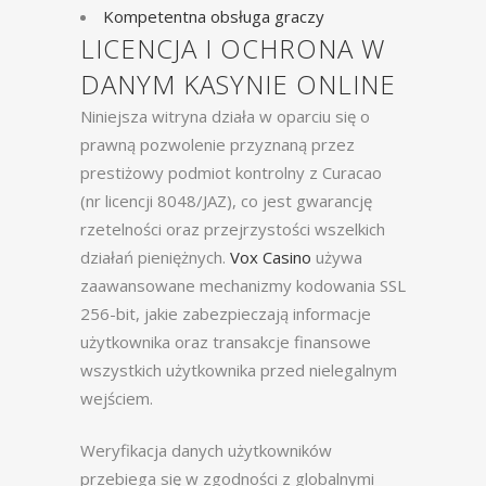
Kompetentna obsługa graczy
LICENCJA I OCHRONA W
DANYM KASYNIE ONLINE
Niniejsza witryna działa w oparciu się o
prawną pozwolenie przyznaną przez
prestiżowy podmiot kontrolny z Curacao
(nr licencji 8048/JAZ), co jest gwarancję
rzetelności oraz przejrzystości wszelkich
działań pieniężnych.
Vox Casino
używa
zaawansowane mechanizmy kodowania SSL
256-bit, jakie zabezpieczają informacje
użytkownika oraz transakcje finansowe
wszystkich użytkownika przed nielegalnym
wejściem.
Weryfikacja danych użytkowników
przebiega się w zgodności z globalnymi