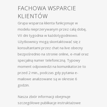
FACHOWA WSPARCIE
KLIENTÓW
Grupa wsparcia klienta funkcjonuje w
modelu nieprzerywanym przez całą dobę,
VII dni tygodnia w każdotygodniowo.
Użytkownicy mogą skontaktować się z
konsultantami przez chat na live obecny
bezpośrednio na stronie online, e-mail oraz
specjalną numer telefoniczną. Typowy
moment odpowiedzi na komunikatorze to
przed 2 min., podczas gdy pytania e-
mailowe analizowane są w okresie 6
godzin.
Nasza zbiór informacji obejmuje
szczegółowe publikacje instruktażowe