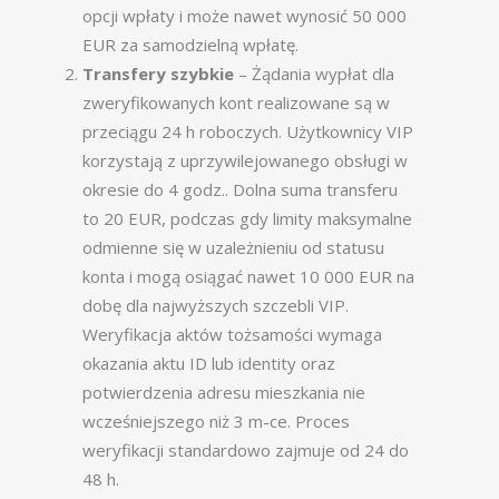
opcji wpłaty i może nawet wynosić 50 000
EUR za samodzielną wpłatę.
Transfery szybkie
– Żądania wypłat dla
zweryfikowanych kont realizowane są w
przeciągu 24 h roboczych. Użytkownicy VIP
korzystają z uprzywilejowanego obsługi w
okresie do 4 godz.. Dolna suma transferu
to 20 EUR, podczas gdy limity maksymalne
odmienne się w uzależnieniu od statusu
konta i mogą osiągać nawet 10 000 EUR na
dobę dla najwyższych szczebli VIP.
Weryfikacja aktów tożsamości wymaga
okazania aktu ID lub identity oraz
potwierdzenia adresu mieszkania nie
wcześniejszego niż 3 m-ce. Proces
weryfikacji standardowo zajmuje od 24 do
48 h.