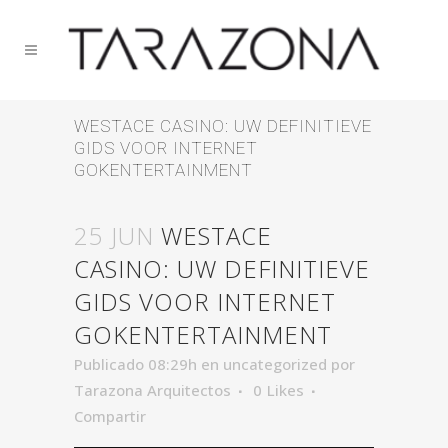
WESTACE CASINO: UW DEFINITIEVE
GIDS VOOR INTERNET
GOKENTERTAINMENT
25 JUN
WESTACE
CASINO: UW DEFINITIEVE
GIDS VOOR INTERNET
GOKENTERTAINMENT
Publicado 08:29h
en
uncategorized
por
Tarazona Arquitectos
0
Likes
Compartir