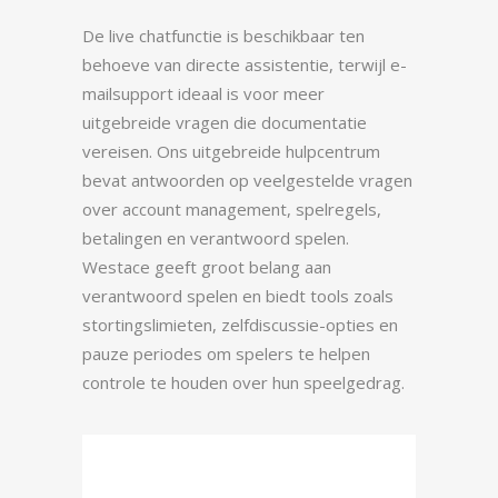
De live chatfunctie is beschikbaar ten
behoeve van directe assistentie, terwijl e-
mailsupport ideaal is voor meer
uitgebreide vragen die documentatie
vereisen. Ons uitgebreide hulpcentrum
bevat antwoorden op veelgestelde vragen
over account management, spelregels,
betalingen en verantwoord spelen.
Westace geeft groot belang aan
verantwoord spelen en biedt tools zoals
stortingslimieten, zelfdiscussie-opties en
pauze periodes om spelers te helpen
controle te houden over hun speelgedrag.