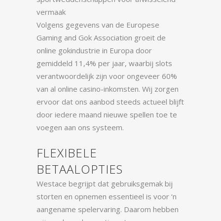
vermaak
Volgens gegevens van de Europese
Gaming and Gok Association groeit de
online gokindustrie in Europa door
gemiddeld 11,4% per jaar, waarbij slots
verantwoordelijk zijn voor ongeveer 60%
van al online casino-inkomsten. Wij zorgen
ervoor dat ons aanbod steeds actueel blijft
door iedere maand nieuwe spellen toe te
voegen aan ons systeem.
FLEXIBELE
BETAALOPTIES
Westace begrijpt dat gebruiksgemak bij
storten en opnemen essentieel is voor ‘n
aangename spelervaring. Daarom hebben