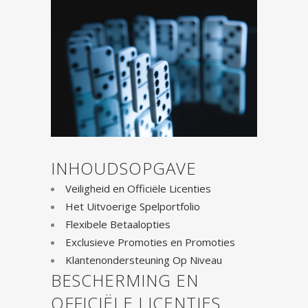
INHOUDSOPGAVE
Veiligheid en Officiële Licenties
Het Uitvoerige Spelportfolio
Flexibele Betaalopties
Exclusieve Promoties en Promoties
Klantenondersteuning Op Niveau
BESCHERMING EN
OFFICIËLE LICENTIES