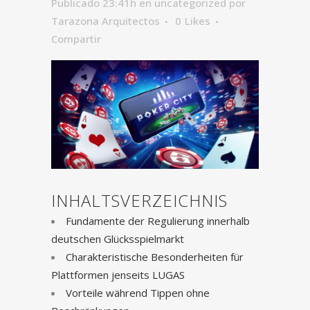
Publicado 23:41h
en
uncategorized
por
Tarazona Arquitectos
0
Likes
Compartir
INHALTSVERZEICHNIS
Fundamente der Regulierung innerhalb
deutschen Glücksspielmarkt
Charakteristische Besonderheiten für
Plattformen jenseits LUGAS
Vorteile während Tippen ohne