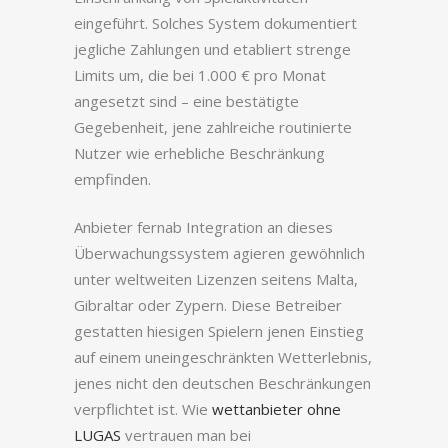
eingeführt. Solches System dokumentiert
jegliche Zahlungen und etabliert strenge
Limits um, die bei 1.000 € pro Monat
angesetzt sind – eine bestätigte
Gegebenheit, jene zahlreiche routinierte
Nutzer wie erhebliche Beschränkung
empfinden.
Anbieter fernab Integration an dieses
Überwachungssystem agieren gewöhnlich
unter weltweiten Lizenzen seitens Malta,
Gibraltar oder Zypern. Diese Betreiber
gestatten hiesigen Spielern jenen Einstieg
auf einem uneingeschränkten Wetterlebnis,
jenes nicht den deutschen Beschränkungen
verpflichtet ist. Wie
wettanbieter ohne
LUGAS
vertrauen man bei