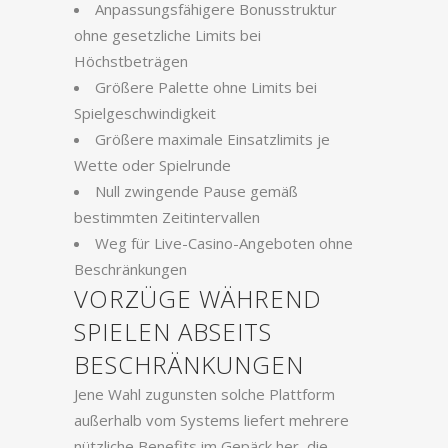
Anpassungsfähigere Bonusstruktur
ohne gesetzliche Limits bei
Höchstbeträgen
Größere Palette ohne Limits bei
Spielgeschwindigkeit
Größere maximale Einsatzlimits je
Wette oder Spielrunde
Null zwingende Pause gemäß
bestimmten Zeitintervallen
Weg für Live-Casino-Angeboten ohne
Beschränkungen
VORZÜGE WÄHREND
SPIELEN ABSEITS
BESCHRÄNKUNGEN
Jene Wahl zugunsten solche Plattform
außerhalb vom Systems liefert mehrere
nützliche Benefits im Gepäck her, die