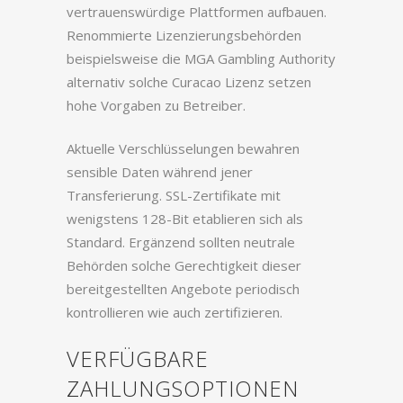
vertrauenswürdige Plattformen aufbauen.
Renommierte Lizenzierungsbehörden
beispielsweise die MGA Gambling Authority
alternativ solche Curacao Lizenz setzen
hohe Vorgaben zu Betreiber.
Aktuelle Verschlüsselungen bewahren
sensible Daten während jener
Transferierung. SSL-Zertifikate mit
wenigstens 128-Bit etablieren sich als
Standard. Ergänzend sollten neutrale
Behörden solche Gerechtigkeit dieser
bereitgestellten Angebote periodisch
kontrollieren wie auch zertifizieren.
VERFÜGBARE
ZAHLUNGSOPTIONEN