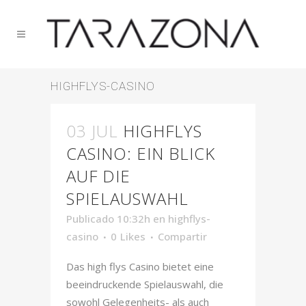
HIGHFLYS-CASINO
03 JUL
HIGHFLYS
CASINO: EIN BLICK
AUF DIE
SPIELAUSWAHL
Publicado 10:32h
en
highflys-
casino
0
Likes
Compartir
Das high flys Casino bietet eine
beeindruckende Spielauswahl, die
sowohl Gelegenheits- als auch