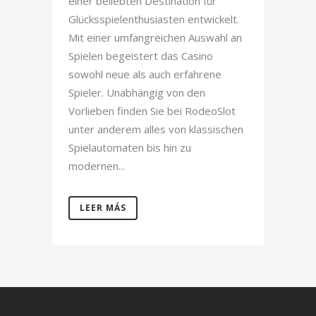
einer beliebten Destination für
Glücksspielenthusiasten entwickelt.
Mit einer umfangreichen Auswahl an
Spielen begeistert das Casino
sowohl neue als auch erfahrene
Spieler. Unabhängig von den
Vorlieben finden Sie bei RodeoSlot
unter anderem alles von klassischen
Spielautomaten bis hin zu
modernen...
LEER MÁS