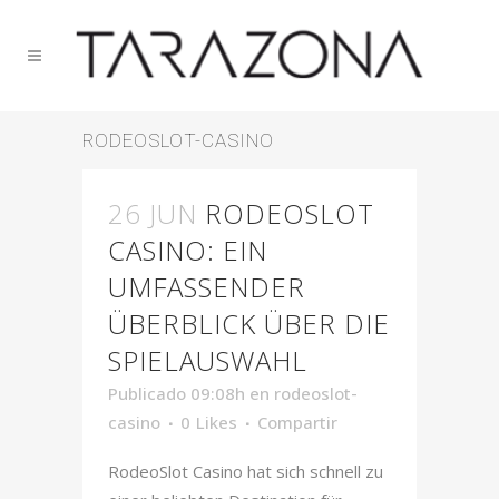
RODEOSLOT-CASINO
26 JUN
RODEOSLOT
CASINO: EIN
UMFASSENDER
ÜBERBLICK ÜBER DIE
SPIELAUSWAHL
Publicado 09:08h
en
rodeoslot-
casino
0
Likes
Compartir
RodeoSlot Casino hat sich schnell zu