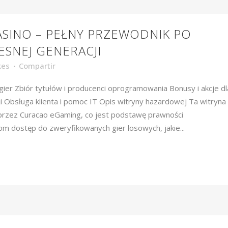
ASINO – PEŁNY PRZEWODNIK PO
ESNEJ GENERACJI
kes
Compartir
ier Zbiór tytułów i producenci oprogramowania Bonusy i akcje dl
ji Obsługa klienta i pomoc IT Opis witryny hazardowej Ta witryna
przez Curacao eGaming, co jest podstawę prawności
om dostęp do zweryfikowanych gier losowych, jakie...