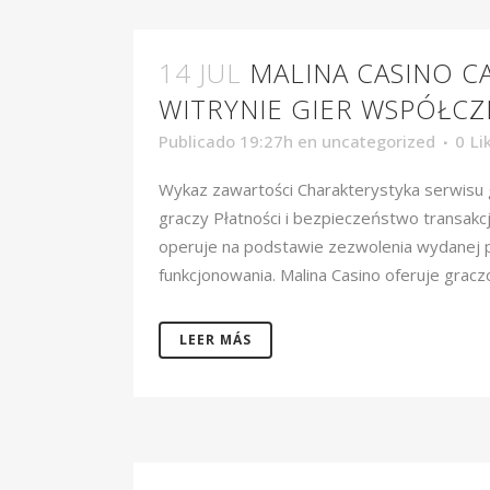
14 JUL
MALINA CASINO C
WITRYNIE GIER WSPÓŁCZ
Publicado 19:27h
en
uncategorized
0
Li
Wykaz zawartości Charakterystyka serwisu g
graczy Płatności i bezpieczeństwo transakc
operuje na podstawie zezwolenia wydanej 
funkcjonowania. Malina Casino oferuje gracz
LEER MÁS