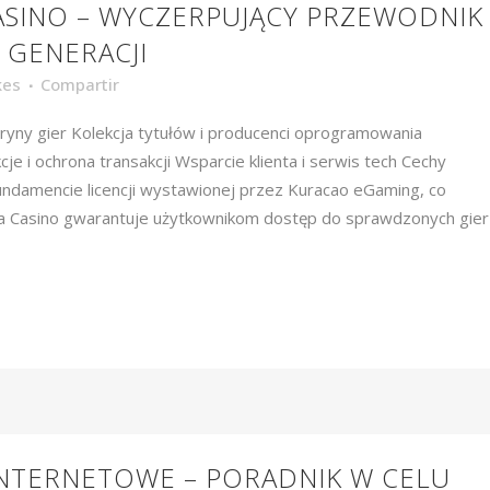
ASINO – WYCZERPUJĄCY PRZEWODNIK
 GENERACJI
kes
Compartir
ryny gier Kolekcja tytułów i producenci oprogramowania
je i ochrona transakcji Wsparcie klienta i serwis tech Cechy
undamencie licencji wystawionej przez Kuracao eGaming, co
na Casino gwarantuje użytkownikom dostęp do sprawdzonych gier
INTERNETOWE – PORADNIK W CELU