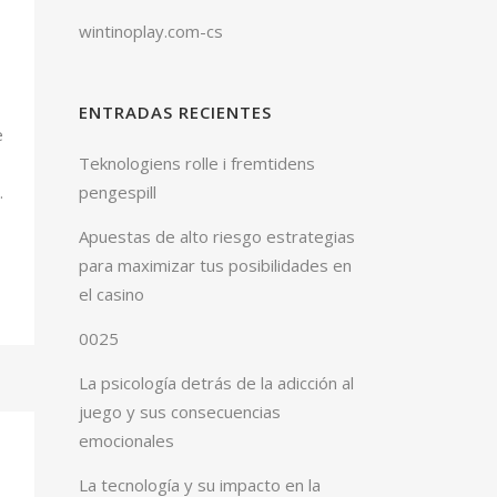
wintinoplay.com-cs
ENTRADAS RECIENTES
e
Teknologiens rolle i fremtidens
.
pengespill
Apuestas de alto riesgo estrategias
para maximizar tus posibilidades en
el casino
0025
La psicología detrás de la adicción al
juego y sus consecuencias
emocionales
La tecnología y su impacto en la