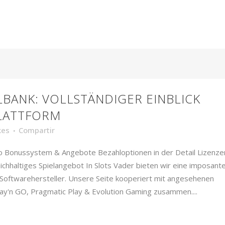
LBANK: VOLLSTÄNDIGER EINBLICK
PLATTFORM
kes
Compartir
lio Bonussystem & Angebote Bezahloptionen in der Detail Lizenze
ichhaltiges Spielangebot In Slots Vader bieten wir eine imposant
 Softwarehersteller. Unsere Seite kooperiert mit angesehenen
ay'n GO, Pragmatic Play & Evolution Gaming zusammen....