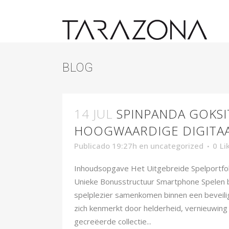
BLOG
14 JUL
SPINPANDA GOKSI
HOOGWAARDIGE DIGITA
Publicado 19:27h
en
uncategorized
0
Li
Inhoudsopgave Het Uitgebreide Spelportfoli
Unieke Bonusstructuur Smartphone Spelen bi
spelplezier samenkomen binnen een beveilig
zich kenmerkt door helderheid, vernieuwing
gecreëerde collectie...