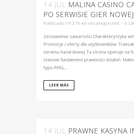
14 JUL
MALINA CASINO C
PO SERWISIE GIER NOWEJ
Publicado 19:27h
en
uncategorized
0
Li
Zestawienie zawartości Charakterystyka wit
Promocje i oferty dla użytkowników Transakc
serwisu hazardowej Ta strona operuje na f
stanowi fundament prawności działań. Mali
typu RNG,...
LEER MÁS
14 JUL
PRAWNE KASYNA 