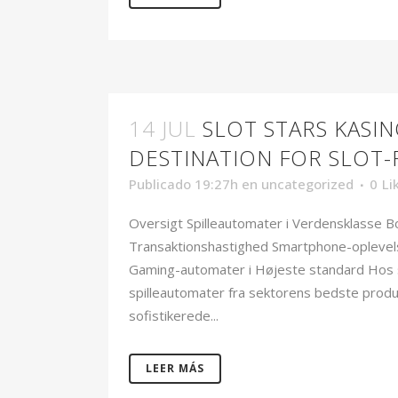
14 JUL
SLOT STARS KASIN
DESTINATION FOR SLOT-
Publicado 19:27h
en
uncategorized
0
Li
Oversigt Spilleautomater i Verdensklasse
Transaktionshastighed Smartphone-oplevel
Gaming-automater i Højeste standard Hos s
spilleautomater fra sektorens bedste produce
sofistikerede...
LEER MÁS