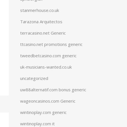
stanmerhouse.co.uk
Tarazona Arquitectos
terracasino.net Generic
ttcasino.net promotions generic
tweedbetcasino.com generic
uk-musicians-wanted.co.uk
uncategorized
uw88alternatif.com bonus generic
wageoncasinos.com Generic
wintinoplay.com generic
wintinoplay.com it